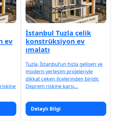
İstanbul Tuzla çelik
İstanbu
n ev
konstrüksiyon ev
konstr
ımalatı
ımalat
Tuzla, İstanbul’un hızla gelişen ve
Şişli, İst
modern yerleşim projeleriyle
modern ye
dikkat çeken ilçelerinden biridir.
dikkat çek
 riskine
Deprem riskine karşı…
Deprem r
Detaylı Bilgi
Detaylı