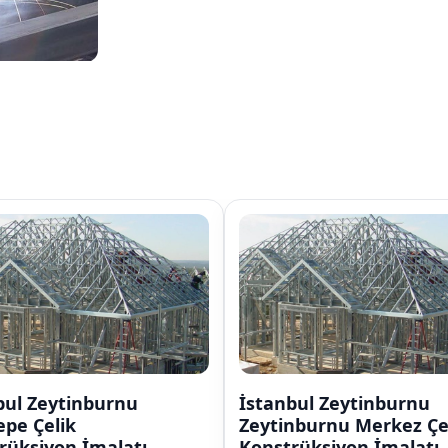
İstanbul Zeytinburnu
İstanbul Zeyt
Zeytinburnu Merkez Çelik
Veliefendi Çel
Konstrüksiyon İmalatı
Konstrüksiyon