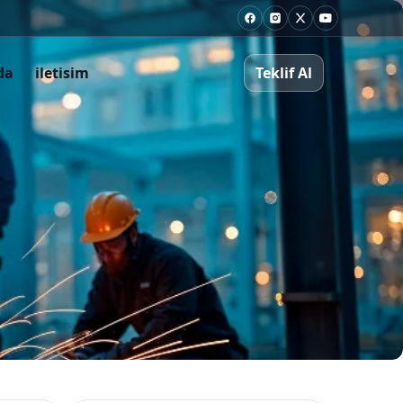
Facebook
Instagram
X
Youtube
da
iletisim
Teklif Al