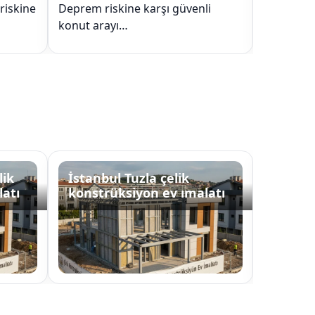
 riskine
Deprem riskine karşı güvenli
Deprem ri
konut arayı…
konut ar
lik
İstanbul Tuzla çelik
İstanbu
latı
konstrüksiyon ev ımalatı
konstr