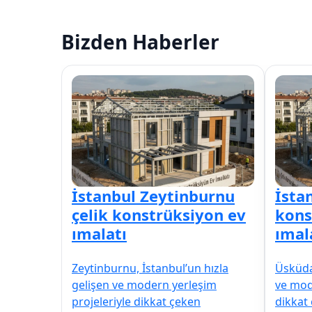
Bizden Haberler
İstanbul Zeytinburnu
İsta
çelik konstrüksiyon ev
kons
ımalatı
ımal
Zeytinburnu, İstanbul’un hızla
Üsküdar
gelişen ve modern yerleşim
ve mod
projeleriyle dikkat çeken
dikkat 