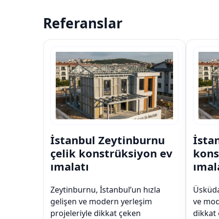
Referanslar
İstanbul Zeytinburnu
İsta
çelik konstrüksiyon ev
kons
ımalatı
ımal
Zeytinburnu, İstanbul’un hızla
Üsküdar
gelişen ve modern yerleşim
ve mod
projeleriyle dikkat çeken
dikkat 