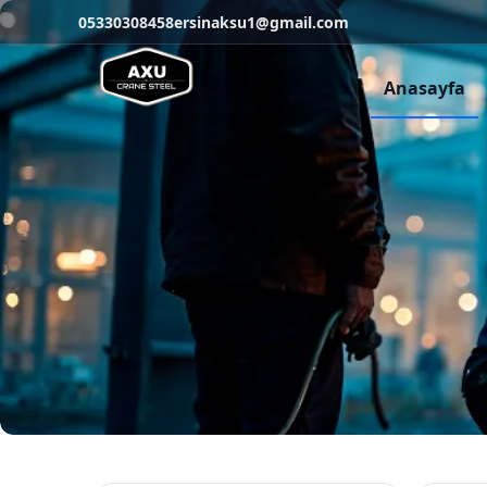
05330308458
ersinaksu1@gmail.com
Anasayfa