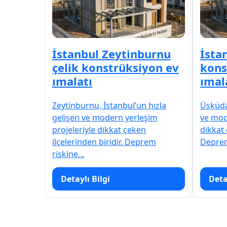
İstanbul Zeytinburnu
İsta
çelik konstrüksiyon ev
kons
ımalatı
ımal
Zeytinburnu, İstanbul’un hızla
Üsküdar
gelişen ve modern yerleşim
ve mod
projeleriyle dikkat çeken
dikkat 
ilçelerinden biridir. Deprem
Deprem
riskine…
Detaylı Bilgi
Deta