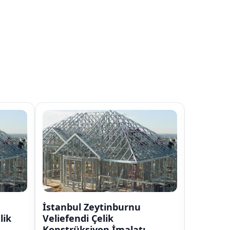
inburnu
İstanbul Zeytinburnu Sümer
ik
Çelik Konstrüksiyon İmalatı
 İmalatı