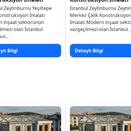
İstanbul Zeytinburnu Zeytinburnu
İstanbul Zeytinb
Merkez Çelik Konstrüksiyon
Çelik Konstrüksi
İmalatı Modern inşaat sektörünün
Modern inşaat s
vazgeçilmezi olan İstanbul …
vazgeçilmezi ola
Zeytinbu…
Detaylı Bilgi
Detaylı Bilgi