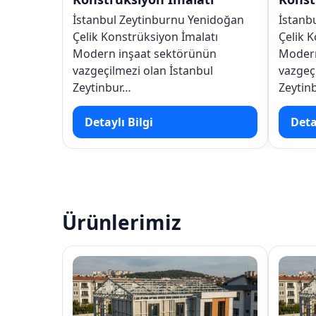
inburnu Yenidoğan
İstanbul Zeytinburnu Yeşiltepe
siyon İmalatı
Çelik Konstrüksiyon İmalatı
t sektörünün
Modern inşaat sektörünün
lan İstanbul
vazgeçilmezi olan İstanbul
Zeytinbur…
i
Detaylı Bilgi
Ürünlerimiz