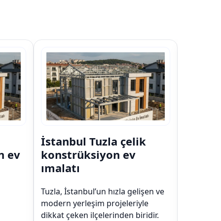
İstanbul Tuzla çelik
İstanbu
n ev
konstrüksiyon ev
konstr
ımalatı
ımalat
Tuzla, İstanbul’un hızla gelişen ve
Şişli, İst
modern yerleşim projeleriyle
modern ye
dikkat çeken ilçelerinden biridir.
dikkat çek