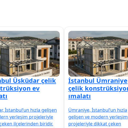
nbul Üsküdar çelik
İstanbul Ümraniye
trüksiyon ev
çelik konstrüksiyo
atı
ımalatı
, İstanbul’un hızla gelişen
Ümraniye, İstanbul’un hızla
ern yerleşim projeleriyle
gelişen ve modern yerleşim
çeken ilçelerinden biridir.
projeleriyle dikkat çeken