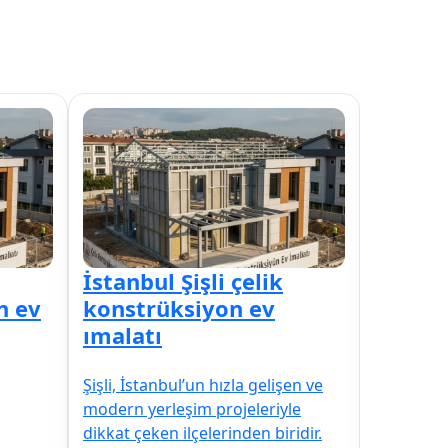
İstanbul Şişli çelik
İstanb
n ev
konstrüksiyon ev
konstr
ımalatı
ımalat
Şişli, İstanbul’un hızla gelişen ve
Tuzla, İst
modern yerleşim projeleriyle
modern ye
dikkat çeken ilçelerinden biridir.
dikkat çek