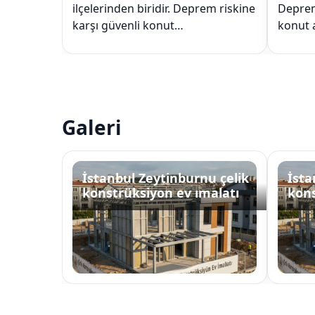
ilçelerinden biridir. Deprem riskine
Deprem
karşı güvenli konut…
konut 
Galeri
İstanbul Zeytinburnu çelik
İsta
konstrüksiyon ev ımalatı
kons