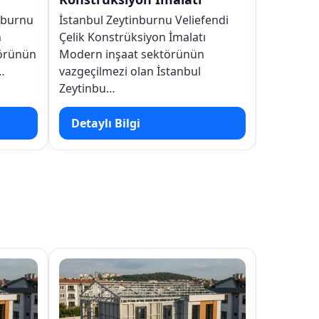
İstanbul Zeytinburnu Sümer Çelik
urnu Veliefendi
Konstrüksiyon İmalatı Modern
yon İmalatı
inşaat sektörünün vazgeçilmezi
ektörünün
olan İstanbul Zeytinburnu S…
n İstanbul
Detaylı Bilgi