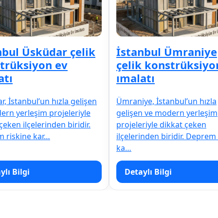
nbul Üsküdar çelik
İstanbul Ümraniye
trüksiyon ev
çelik konstrüksiyo
atı
ımalatı
, İstanbul’un hızla gelişen
Ümraniye, İstanbul’un hızla
ern yerleşim projeleriyle
gelişen ve modern yerleşim
çeken ilçelerinden biridir.
projeleriyle dikkat çeken
 riskine kar…
ilçelerinden biridir. Deprem
ka…
ylı Bilgi
Detaylı Bilgi