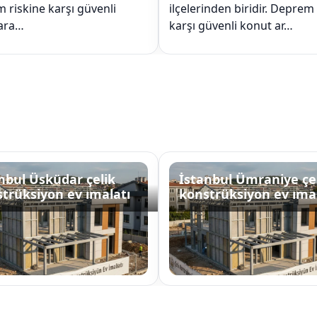
 riskine karşı güvenli
ilçelerinden biridir. Deprem
ara…
karşı güvenli konut ar…
nbul Üsküdar çelik
İstanbul Ümraniye çe
trüksiyon ev ımalatı
konstrüksiyon ev ıma